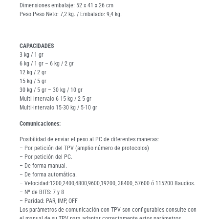
Dimensiones embalaje: 52 x 41 x 26 cm
Peso Peso Neto: 7,2 kg. / Embalado: 9,4 kg.
CAPACIDADES
3 kg / 1 gr
6 kg / 1 gr – 6 kg / 2 gr
12 kg / 2 gr
15 kg / 5 gr
30 kg / 5 gr – 30 kg / 10 gr
Multi-intervalo 6-15 kg / 2-5 gr
Multi-intervalo 15-30 kg / 5-10 gr
Comunicaciones:
Posibilidad de enviar el peso al PC de diferentes maneras:
– Por petición del TPV (amplio número de protocolos)
– Por petición del PC.
– De forma manual.
– De forma automática.
– Velocidad:1200,2400,4800,9600,19200, 38400, 57600 ó 115200 Baudios.
– Nº de BITS: 7 y 8
– Paridad: PAR, IMP, OFF
Los parámetros de comunicación con TPV son configurables consulte con
el manual de su TPV para adaptar correctamente estos parámetros.