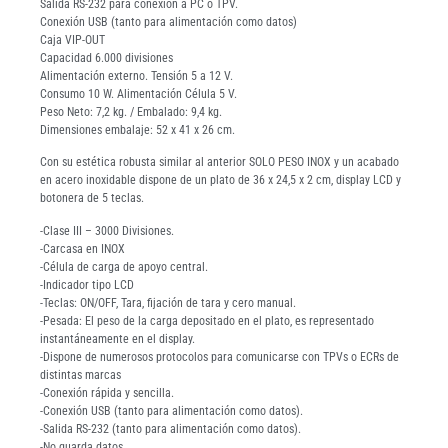
Salida RS-232 para conexión a PC o TPV.
Conexión USB (tanto para alimentación como datos)
Caja VIP-OUT
Capacidad 6.000 divisiones
Alimentación externo. Tensión 5 a 12 V.
Consumo 10 W. Alimentación Célula 5 V.
Peso Neto: 7,2 kg. / Embalado: 9,4 kg.
Dimensiones embalaje: 52 x 41 x 26 cm.
Con su estética robusta similar al anterior SOLO PESO INOX y un acabado
en acero inoxidable dispone de un plato de 36 x 24,5 x 2 cm, display LCD y
botonera de 5 teclas.
-Clase III – 3000 Divisiones.
-Carcasa en INOX
-Célula de carga de apoyo central.
-Indicador tipo LCD
-Teclas: ON/OFF, Tara, fijación de tara y cero manual.
-Pesada: El peso de la carga depositado en el plato, es representado
instantáneamente en el display.
-Dispone de numerosos protocolos para comunicarse con TPVs o ECRs de
distintas marcas
-Conexión rápida y sencilla.
-Conexión USB (tanto para alimentación como datos).
-Salida RS-232 (tanto para alimentación como datos).
-No guarda datos