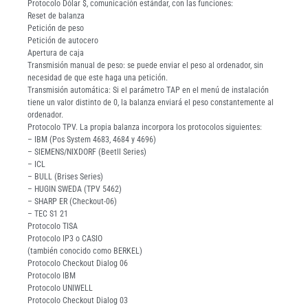
Protocolo Dólar $, comunicación estándar, con las funciones:
Reset de balanza
Petición de peso
Petición de autocero
Apertura de caja
Transmisión manual de peso: se puede enviar el peso al ordenador, sin
necesidad de que este haga una petición.
Transmisión automática: Si el parámetro TAP en el menú de instalación
tiene un valor distinto de 0, la balanza enviará el peso constantemente al
ordenador.
Protocolo TPV. La propia balanza incorpora los protocolos siguientes:
– IBM (Pos System 4683, 4684 y 4696)
– SIEMENS/NIXDORF (Beetll Series)
– ICL
– BULL (Brises Series)
– HUGIN SWEDA (TPV 5462)
– SHARP ER (Checkout-06)
– TEC S1 21
Protocolo TISA
Protocolo IP3 o CASIO
(también conocido como BERKEL)
Protocolo Checkout Dialog 06
Protocolo IBM
Protocolo UNIWELL
Protocolo Checkout Dialog 03