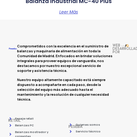
Balanza Industrial MC-40 Plus
Leer Más
WEB
Comprometidos con la excelencia en el suministro de
DESARROLLA
balanzas y maquinaria de alimentación en toda la
POR
Comunidad de Madrid. Enfocados en brindar soluciones
integrales para proveer equipos de vanguardia, nos
destacamos por nuestro excepcional servicio de
soporte y asistencia técnica.
Nuestro equipo altamente capacitado está siempre
dispuesto a acompañarte en cada paso, desde la
selección del equipo más adecuado hasta el
mantenimiento y la resolución de cualquier necesidad
técnica.
Pesaje retail
RETAIL
Quienes somos
Balanzas PC
PESEBA
Servicio técnico
Balanzas mostrador y
colgantes