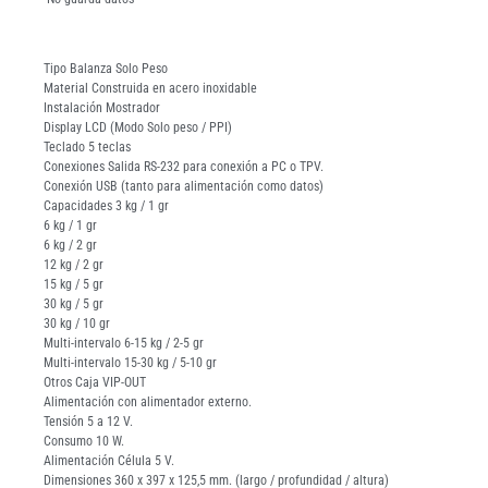
Tipo Balanza Solo Peso
Material Construida en acero inoxidable
Instalación Mostrador
Display LCD (Modo Solo peso / PPI)
Teclado 5 teclas
Conexiones Salida RS-232 para conexión a PC o TPV.
Conexión USB (tanto para alimentación como datos)
Capacidades 3 kg / 1 gr
6 kg / 1 gr
6 kg / 2 gr
12 kg / 2 gr
15 kg / 5 gr
30 kg / 5 gr
30 kg / 10 gr
Multi-intervalo 6-15 kg / 2-5 gr
Multi-intervalo 15-30 kg / 5-10 gr
Otros Caja VIP-OUT
Alimentación con alimentador externo.
Tensión 5 a 12 V.
Consumo 10 W.
Alimentación Célula 5 V.
Dimensiones 360 x 397 x 125,5 mm. (largo / profundidad / altura)