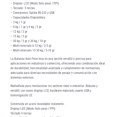
– Display: LCD (Modo Solo peso / PPI)
– Teclado: 5 teclas
– Conexiones: Salida RS-232 y USB
– Capacidades Disponibles:
– 3 kg / 1 gr
– 6 kg / 1 gr y 6 kg / 2 gr
– 12 kg / 2 gr
– 15 kg / 5 gr
– 30 kg / 5 gr y 30 kg / 10 gr
– Multi-intervalo 6-15 kg / 2-5 gr
– Multi-intervalo 15-30 kg / 5-10 gr
La Balanza Solo Peso Inox es una opción versátil y precisa para
aplicaciones en industrias y comercios, ofreciendo una combinación ideal
de durabilidad, funcionalidad avanzada y cumplimiento de normativas,
adecuada para diversas necesidades de pesaje y comunicación con
sistemas externos.
Rediseñada para revolucionar los sectores retail e industrial. Robusta y
versátil, con nuevo display LCD, hardware mejorado, puerto USB y
homologación CE
Construida en acero inoxidable resistente.
Display LED (Modo Solo peso / PPI)
Teclado 5 teclas