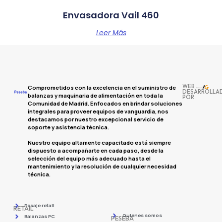
Envasadora Vail 460
Leer Más
WEB
Comprometidos con la excelencia en el suministro de
DESARROLLA
balanzas y maquinaria de alimentación en toda la
POR
Comunidad de Madrid. Enfocados en brindar soluciones
integrales para proveer equipos de vanguardia, nos
destacamos por nuestro excepcional servicio de
soporte y asistencia técnica.
Nuestro equipo altamente capacitado está siempre
dispuesto a acompañarte en cada paso, desde la
selección del equipo más adecuado hasta el
mantenimiento y la resolución de cualquier necesidad
técnica.
Pesaje retail
RETAIL
Quienes somos
Balanzas PC
PESEBA