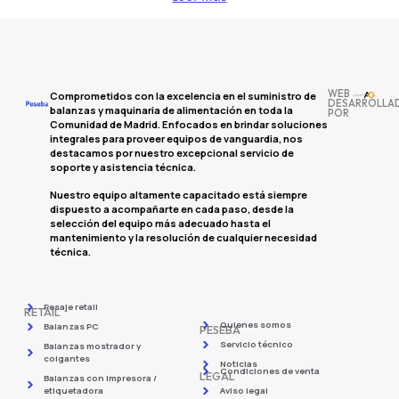
WEB
Comprometidos con la excelencia en el suministro de
DESARROLLA
balanzas y maquinaria de alimentación en toda la
POR
Comunidad de Madrid. Enfocados en brindar soluciones
integrales para proveer equipos de vanguardia, nos
destacamos por nuestro excepcional servicio de
soporte y asistencia técnica.
Nuestro equipo altamente capacitado está siempre
dispuesto a acompañarte en cada paso, desde la
selección del equipo más adecuado hasta el
mantenimiento y la resolución de cualquier necesidad
técnica.
Pesaje retail
RETAIL
Quienes somos
Balanzas PC
PESEBA
Servicio técnico
Balanzas mostrador y
colgantes
Noticias
Condiciones de venta
LEGAL
Balanzas con impresora /
etiquetadora
Aviso legal