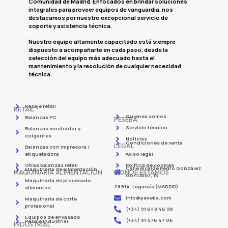
Comunidad de Madrid. Enfocados en brindar soluciones
integrales para proveer equipos de vanguardia, nos
destacamos por nuestro excepcional servicio de
soporte y asistencia técnica.
Nuestro equipo altamente capacitado está siempre
dispuesto a acompañarte en cada paso, desde la
selección del equipo más adecuado hasta el
mantenimiento y la resolución de cualquier necesidad
técnica.
Pesaje retail
RETAIL
Quienes somos
Balanzas PC
PESEBA
Servicio técnico
Balanzas mostrador y
colgantes
Noticias
Condiciones de venta
LEGAL
Balanzas con impresora /
etiquetadora
Aviso legal
Otras balanzas retail
Política de cookies
Calle Alcalde Pedro González
Maquinaria de alimentación
MAQUINARIA ALIMENTACIÓN
DONDE ESTAMOS
González, 15.
Maquinaria de procesado
28914. Leganés (MADRID)
alimentos
info@peseba.com
Maquinaria de corte
profesional
(+34) 91 648 46 98
Equipos de envasado
(+34) 91 476 47 06
Pesaje industrial
INDUSTRIAL