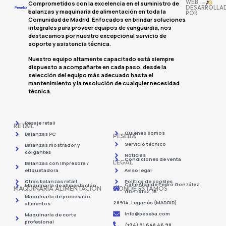
WEB
Comprometidos con la excelencia en el suministro de
DESARROLLA
balanzas y maquinaria de alimentación en toda la
POR
Comunidad de Madrid. Enfocados en brindar soluciones
integrales para proveer equipos de vanguardia, nos
destacamos por nuestro excepcional servicio de
soporte y asistencia técnica.
Nuestro equipo altamente capacitado está siempre
dispuesto a acompañarte en cada paso, desde la
selección del equipo más adecuado hasta el
mantenimiento y la resolución de cualquier necesidad
técnica.
Pesaje retail
RETAIL
Quienes somos
Balanzas PC
PESEBA
Servicio técnico
Balanzas mostrador y
colgantes
Noticias
Condiciones de venta
LEGAL
Balanzas con impresora /
etiquetadora
Aviso legal
Otras balanzas retail
Política de cookies
Calle Alcalde Pedro González
Maquinaria de alimentación
MAQUINARIA ALIMENTACIÓN
DONDE ESTAMOS
González, 15.
Maquinaria de procesado
28914. Leganés (MADRID)
alimentos
info@peseba.com
Maquinaria de corte
profesional
(+34) 91 648 46 98