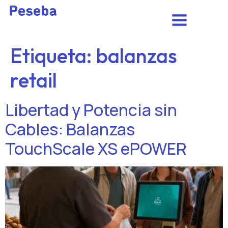
Etiqueta:
balanzas
retail
Libertad y Potencia sin
Cables: Balanzas
TouchScale XS ePOWER