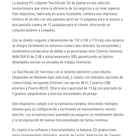
La balanza PC colgante TouchScale 22I de Epelsa es una solución
revolucionaria que eleva la eficiencia de los negocios a un nivel superior.
Este dispositivo, fabricado en acero inoxidable, combina una impresora
térmica de 60 mm con una pantalla táctil de 15 pulgadas para el usuario y
una pantalla trasera de 12 pulgadas para el cliente, ofreciendo un
conjunto potente y completo.
Con su diseño colgante y dimensiones de 710 x 354 x 170 mm, esta balanza
se integra fácilmente en entornos comerciales diversos. Su versatilidad y
rendimiento excepcional se deben a su procesador Intel Celeron, memoria
RAM DDR III de 2 GB y almacenamiento SSD, garantizando un óptimo
desempeño incluso en jornadas de trabajo intensivas.
La TouchScale 22I funciona con el sistema operativo Linux Ubuntu
(disponible en Windows bajo solicitud), y cuenta con múltiples opciones de
conectividad, incluyendo Ethernet con opción Wi-Fi, 2 puertos USB
externos y Puerto RS232. Ofrece una capacidad de 15 kg con precisión de
5 gramos, adaptándose a diversas necesidades de pesaje.
Este dispositivo cumple con la normativa europea, ofreciendo múltiples
idiomas para su configuración y facilitando un mantenimiento remoto
sencillo. Las actualizaciones automáticas aseguran un rendimiento óptimo
y la incorporación de nuevas funcionalidades de forma continua.
En cuanto a su software y funcionalidades, la balanza 22I proporciona
datos programables ilimitados, gestión de tarifas, fidelización de clientes,