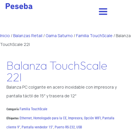
Inicio
/
Balanzas Retail
/
Gama Saturno
/
Familia TouchScale
/ Balanza
TouchScale 22I
Balanza TouchScale
22I
Balanza PC colgante en acero inoxidable con impresora y
pantalla táctil de 15″ y trasera de 12″
Familia TouchScale
Categoría
Ethernet
Homologado para la CE
Impresora
Opción WIFI
Pantalla
Eltiquetas
,
,
,
,
cliente 9"
Pantalla vendedor 15"
Puerto RS-232
USB
,
,
,