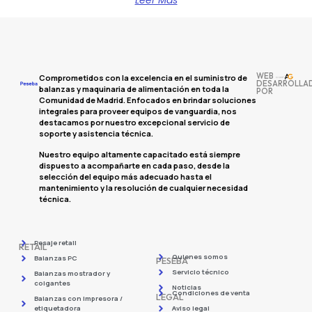
WEB
Comprometidos con la excelencia en el suministro de
DESARROLLA
balanzas y maquinaria de alimentación en toda la
POR
Comunidad de Madrid. Enfocados en brindar soluciones
integrales para proveer equipos de vanguardia, nos
destacamos por nuestro excepcional servicio de
soporte y asistencia técnica.
Nuestro equipo altamente capacitado está siempre
dispuesto a acompañarte en cada paso, desde la
selección del equipo más adecuado hasta el
mantenimiento y la resolución de cualquier necesidad
técnica.
Pesaje retail
RETAIL
Quienes somos
Balanzas PC
PESEBA
Servicio técnico
Balanzas mostrador y
colgantes
Noticias
Condiciones de venta
LEGAL
Balanzas con impresora /
etiquetadora
Aviso legal