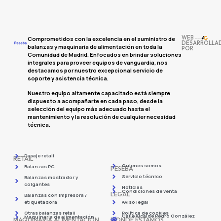
WEB
Comprometidos con la excelencia en el suministro de
DESARROLLA
balanzas y maquinaria de alimentación en toda la
POR
Comunidad de Madrid. Enfocados en brindar soluciones
integrales para proveer equipos de vanguardia, nos
destacamos por nuestro excepcional servicio de
soporte y asistencia técnica.
Nuestro equipo altamente capacitado está siempre
dispuesto a acompañarte en cada paso, desde la
selección del equipo más adecuado hasta el
mantenimiento y la resolución de cualquier necesidad
técnica.
Pesaje retail
RETAIL
Quienes somos
Balanzas PC
PESEBA
Servicio técnico
Balanzas mostrador y
colgantes
Noticias
Condiciones de venta
LEGAL
Balanzas con impresora /
etiquetadora
Aviso legal
Otras balanzas retail
Política de cookies
Calle Alcalde Pedro González
Maquinaria de alimentación
MAQUINARIA ALIMENTACIÓN
DONDE ESTAMOS