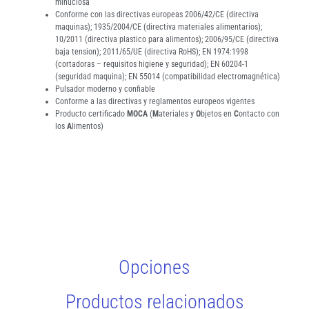
minuciosa
Conforme con las directivas europeas 2006/42/CE (directiva
maquinas); 1935/2004/CE (directiva materiales alimentarios);
10/2011 (directiva plastico para alimentos); 2006/95/CE (directiva
baja tension); 2011/65/UE (directiva RoHS); EN 1974:1998
(cortadoras – requisitos higiene y seguridad); EN 60204-1
(seguridad maquina); EN 55014 (compatibilidad electromagnética)
Pulsador moderno y confiable
Conforme a las directivas y reglamentos europeos vigentes
Producto certificado
MOCA
(
M
ateriales y
O
bjetos en
C
ontacto con
los
A
limentos)
Opciones
Productos relacionados