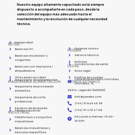
Nuestro equipo altamente capacitado está siempre
dispuesto a acompañarte en cada paso, desde la
selección del equipo más adecuado hasta el
mantenimiento y la resolución de cualquier necesidad
técnica.
Pesaje retail
RETAIL
Quienes somos
Balanzas PC
PESEBA
Servicio técnico
Balanzas mostrador y
colgantes
Noticias
Condiciones de venta
LEGAL
Balanzas con impresora /
etiquetadora
Aviso legal
Otras balanzas retail
Política de cookies
Calle Alcalde Pedro González
Maquinaria de alimentación
MAQUINARIA ALIMENTACIÓN
DONDE ESTAMOS
González, 15.
Maquinaria de procesado
28914. Leganés (MADRID)
alimentos
info@peseba.com
Maquinaria de corte
profesional
(+34) 91 648 46 98
Equipos de envasado
(+34) 91 476 47 06
Pesaje industrial
INDUSTRIAL
De Lunes a Viernes: 10:00 -
Plataformas y conjuntos
18:00h
industriales
Balanzas industriales y
básculas específicas